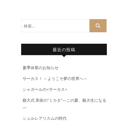
検
索…
最近の投稿
夏季休業のお知らせ
サーカス！ ～ようこそ夢の世界へ～
シャガールの<サーカス>
藝大式 美術の”ミカタ”―この夏、藝大生になる
―
シュルレアリスムの時代