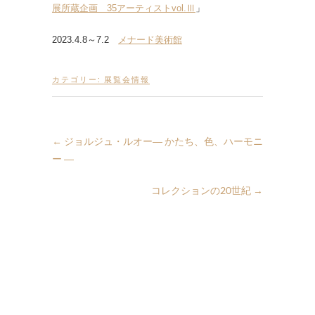
展所蔵企画 35アーティストvol.Ⅲ
」
2023.4.8～7.2
メナード美術館
カテゴリー:
展覧会情報
←
ジョルジュ・ルオー― かたち、色、ハーモニ
ー ―
コレクションの20世紀
→