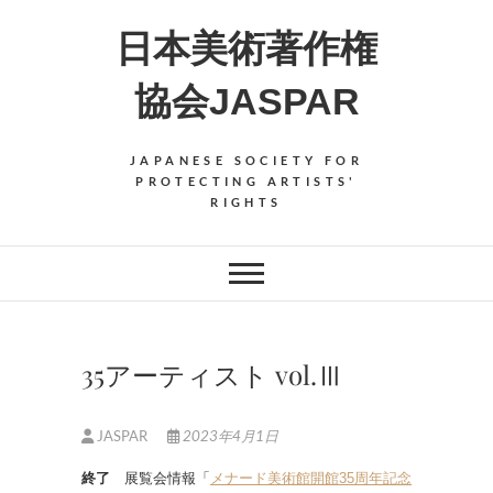
Skip
日本美術著作権
to
content
協会JASPAR
JAPANESE SOCIETY FOR
PROTECTING ARTISTS'
RIGHTS
35アーティスト vol.Ⅲ
JASPAR
2023年4月1日
終了
展覧会情報「
メナード美術館開館35周年記念