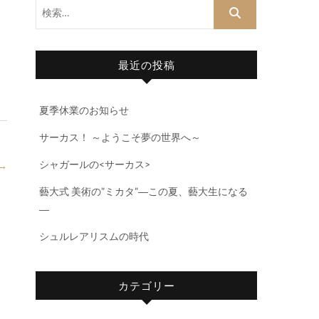
検
索…
最近の投稿
夏季休業のお知らせ
サーカス！ ～ようこそ夢の世界へ～
シャガールの<サーカス>
→
藝大式 美術の”ミカタ”―この夏、藝大生になる
―
シュルレアリスムの時代
カテゴリー