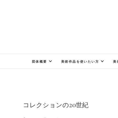
Skip
to
content
団体概要
美術作品を使いたい方
美
コレクションの20世紀