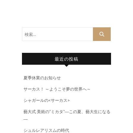
検
索…
最近の投稿
夏季休業のお知らせ
サーカス！ ～ようこそ夢の世界へ～
シャガールの<サーカス>
藝大式 美術の”ミカタ”―この夏、藝大生になる
―
シュルレアリスムの時代